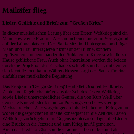
Maikäfer flieg
Lieder, Gedichte und Briefe zum "Großen Krieg"
In dieser musikalischen Lesung über den Ersten Weltkrieg sind ein
Mann sowie eine Frau mit Abstand nebeneinander im Vordergrund
auf der Bühne platziert. Der Pianist sitzt im Hintergrund am Flügel.
Mann und Frau interagieren nicht auf der Bühne, sondern
repräsentieren nebeneinander den Soldaten im Krieg sowie die zu
Hause gebliebene Frau. Auch ohne Interaktion werden die beiden
durch die Projektion des Zuschauers schnell zum Paar, mit dem er
sich identifizieren kann. Währenddessen sorgt der Pianist für eine
einfühlsame musikalische Begleitung.
Das Programm 'Der große Krieg' beinhaltet Original-Feldbriefe,
Zitate und Tagebucheinträge aus der Zeit des Ersten Weltkriegs
sowie Lieder unterschiedlicher Genres, die von Kurt Weill über
deutsche Kinderlieder bis hin zu Popsongs von bspw. George
Michael reichen. Alle vorgetragenen Inhalte haben mit Krieg zu tun,
wobei die gesprochenen Inhalte konsequent in die Zeit des Ersten
Weltkriegs zurückgehen. Im Gegensatz hierzu schlagen die Lieder
eine Brücke in die Jetztzeit und zum Krieg im Allgemeinen.
Auch das Lied 'La Chanson de Craonne' – besser bekannt als