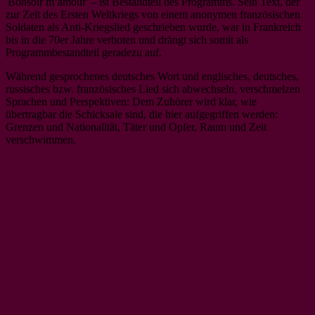
'Bonsoir m‘amour' – ist Bestandteil des Programms. Sein Text, der
zur Zeit des Ersten Weltkriegs von einem anonymen französischen
Soldaten als Anti-Kriegslied geschrieben wurde, war in Frankreich
bis in die 70er Jahre verboten und drängt sich somit als
Programmbestandteil geradezu auf.
Während gesprochenes deutsches Wort und englisches, deutsches,
russisches bzw. französisches Lied sich abwechseln, verschmelzen
Sprachen und Perspektiven: Dem Zuhörer wird klar, wie
übertragbar die Schicksale sind, die hier aufgegriffen werden:
Grenzen und Nationalität, Täter und Opfer, Raum und Zeit
verschwimmen.