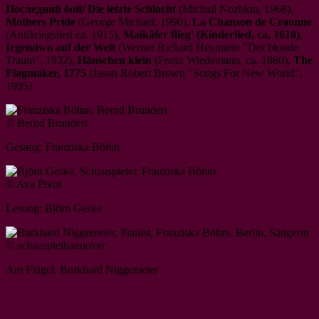
Последний бой/ Die letzte Schlacht
(Michail Nozhkin, 1968),
Mothers Pride
(George Michael, 1990),
La Chanson de Craonne
(Antikriegslied ca. 1915),
Maikäfer flieg' (Kinderlied, ca. 1618)
,
Irgendwo auf der Welt
(Werner Richard Heymann "Der blonde
Traum", 1932),
Hänschen klein
(Franz Wiedemann, ca. 1860),
The
Flagmaker, 1775
(Jason Robert Brown "Songs For New World",
1995)
© Bernd Brundert
Gesang: Franziska Böhm
© Ava Pivot
Lesung: Björn Geske
© schauspielhannover
Am Flügel: Burkhard Niggemeier