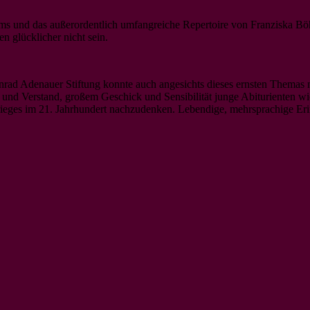
ms und das außerordentlich umfangreiche Repertoire von Franziska B
n glücklicher nicht sein.
ad Adenauer Stiftung konnte auch angesichts dieses ernsten Themas ni
 und Verstand, großem Geschick und Sensibilität junge Abiturienten wie
rieges im 21. Jahrhundert nachzudenken. Lebendige, mehrsprachige Erin