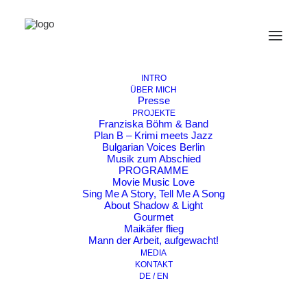
_MG_4371
Home
Movie Music Love
_MG_4371
INTRO
ÜBER MICH
Presse
PROJEKTE
Franziska Böhm & Band
Plan B – Krimi meets Jazz
Bulgarian Voices Berlin
Musik zum Abschied
PROGRAMME
Movie Music Love
Sing Me A Story, Tell Me A Song
About Shadow & Light
Gourmet
Maikäfer flieg
Mann der Arbeit, aufgewacht!
MEDIA
KONTAKT
DE / EN