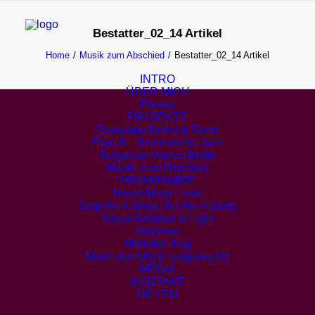
Bestatter_02_14 Artikel
Home
Musik zum Abschied
Bestatter_02_14 Artikel
INTRO
ÜBER MICH
Presse
PROJEKTE
Franziska Böhm & Band
Plan B – Krimi meets Jazz
Bulgarian Voices Berlin
Musik zum Abschied
PROGRAMME
Movie Music Love
Sing Me A Story, Tell Me A Song
About Shadow & Light
Gourmet
Maikäfer flieg
Mann der Arbeit, aufgewacht!
MEDIA
KONTAKT
DE / EN