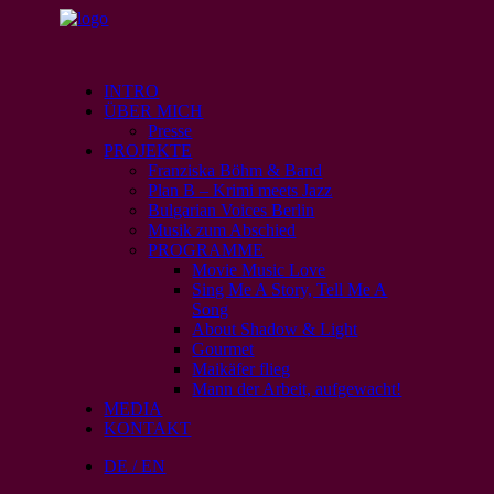
INTRO
ÜBER MICH
Presse
PROJEKTE
Franziska Böhm & Band
Plan B – Krimi meets Jazz
Bulgarian Voices Berlin
Musik zum Abschied
PROGRAMME
Movie Music Love
Sing Me A Story, Tell Me A
Song
About Shadow & Light
Gourmet
Maikäfer flieg
Mann der Arbeit, aufgewacht!
MEDIA
KONTAKT
DE / EN