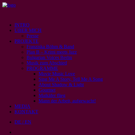
INTRO
ÜBER MICH
Presse
PROJEKTE
Franziska Böhm & Band
Plan B – Krimi meets Jazz
Bulgarian Voices Berlin
Musik zum Abschied
PROGRAMME
Movie Music Love
Sing Me A Story, Tell Me A Song
About Shadow & Light
Gourmet
Maikäfer flieg
Mann der Arbeit, aufgewacht!
MEDIA
KONTAKT
DE / EN