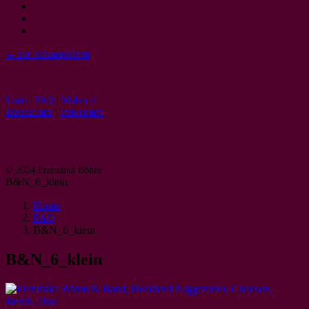
→ zur Schauspielerin
Links
|
FAQ
|
Widerruf
Datenschutz
|
Impressum
© 2024 Franziska Böhm
B&N_6_klein
Home
FAQ
B&N_6_klein
B&N_6_klein