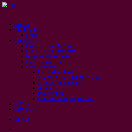
INTRO
ÜBER MICH
Presse
PROJEKTE
Franziska Böhm & Band
Plan B – Krimi meets Jazz
Bulgarian Voices Berlin
Musik zum Abschied
PROGRAMME
Movie Music Love
Sing Me A Story, Tell Me A Song
About Shadow & Light
Gourmet
Maikäfer flieg
Mann der Arbeit, aufgewacht!
MEDIA
KONTAKT
DE / EN